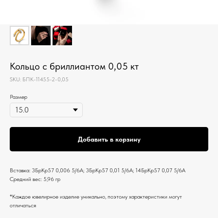
Кольцо с бриллиантом 0,05 кт
SKU:
БПК-11455-2-0,05
Размер
Добавить в корзину
Вставка: 3БрКр57 0,006 5/6А; 3БрКр57 0,01 5/6А; 14БрКр57 0,07 5/6А
Средний вес: 5,96 гр
*Каждое ювелирное изделие уникально, поэтому характеристики могут
отличаться