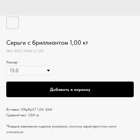
Серьги с бриллиантом 1,00 кт
SKU:
БПС-11456-2-1,00
Размер
Добавить в корзину
Вставка: 10БрКр57 1,04 3/6А
Средний вес: 3,84 гр
*Каждое ювелирное изделие уникально, поэтому характеристики могут
отличаться