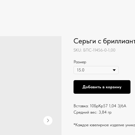
Серьги с бриллиант
SKU:
БПС-11456-0-1,00
Размер
Добавить в корзину
Вставка: 10БрКр57 1,04 3/6А
Средний вес: 3,84 гр
*Каждое ювелирное изделие уника